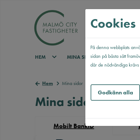
Cookies
På denna webbplats använd
sidan på bästa sätt framö
HEM
MINA SIDOR
LEDIGT J
där de nödvändiga krävs f
Hem
Mina sidor
Godkänn alla
Mina sidor
Mobilt BankID