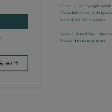
Här kan du som hyresgäst enkelt
Gör en felanmälan, se ditt hyresk
överblick över dina hyresavier.
Loggar du in med Org-nummer ska 
t
följande:
16xxxxxx-xxxx
ig här!