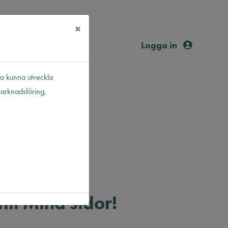
×
Logga in
ka kunna utveckla
marknadsföring,
ll Mina sidor!