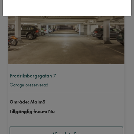
Fredriksbergsgatan 7
Garage oreserverad
Område: Malmö
Tillgänglig fr.o.m: Nu