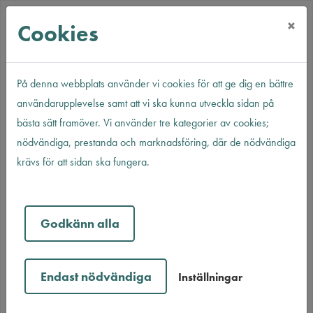
×
Cookies
På denna webbplats använder vi cookies för att ge dig en bättre
användarupplevelse samt att vi ska kunna utveckla sidan på
Hem
Ledigt just nu
Lediga parkeringar
bästa sätt framöver. Vi använder tre kategorier av cookies;
nödvändiga, prestanda och marknadsföring, där de nödvändiga
Lediga parkeringar
krävs för att sidan ska fungera.
Filter av.
1 Träff
Godkänn alla
Endast nödvändiga
Inställningar